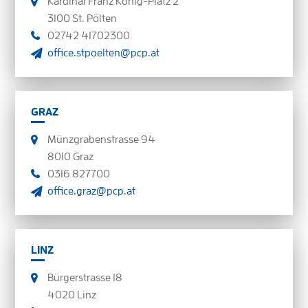
Kardinal Franz König-Platz 2
3100 St. Pölten
02742 41702300
office.stpoelten@pcp.at
GRAZ
Münzgrabenstrasse 94
8010 Graz
0316 827700
office.graz@pcp.at
LINZ
Bürgerstrasse 18
4020 Linz