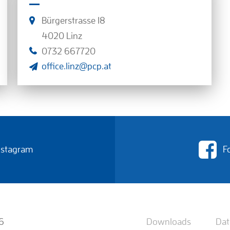
Bürgerstrasse 18
4020 Linz
0732 667720
office.linz@pcp.at
Instagram
F
6
Downloads
Dat