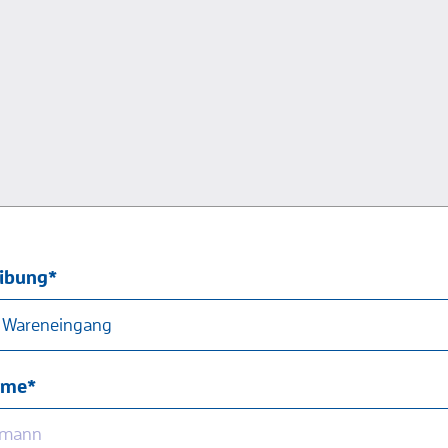
eibung*
ame*