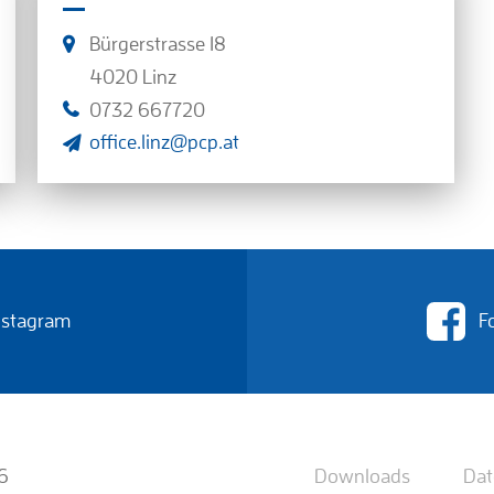
Bürgerstrasse 18
4020 Linz
0732 667720
office.linz@pcp.at
Instagram
F
6
Downloads
Dat