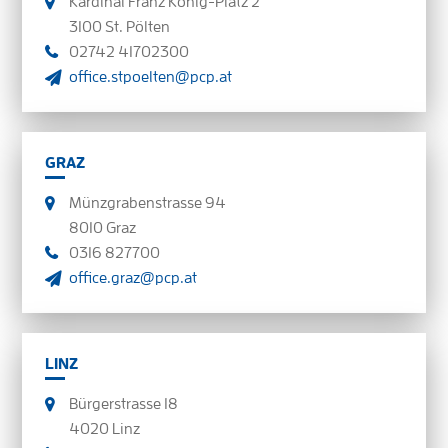
Kardinal Franz König-Platz 2
3100 St. Pölten
02742 41702300
office.stpoelten@pcp.at
GRAZ
Münzgrabenstrasse 94
8010 Graz
0316 827700
office.graz@pcp.at
LINZ
Bürgerstrasse 18
4020 Linz