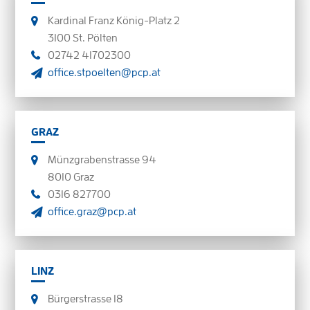
Kardinal Franz König-Platz 2
3100 St. Pölten
02742 41702300
office.stpoelten@pcp.at
GRAZ
Münzgrabenstrasse 94
8010 Graz
0316 827700
office.graz@pcp.at
LINZ
Bürgerstrasse 18