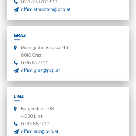
02742 41702300
office.stpoelten@pcp.at
GRAZ
Münzgrabenstrasse 94
8010 Graz
0316 827700
office.graz@pcp.at
LINZ
Bürgerstrasse 18
4020 Linz
0732 667720
office.linz@pcp.at