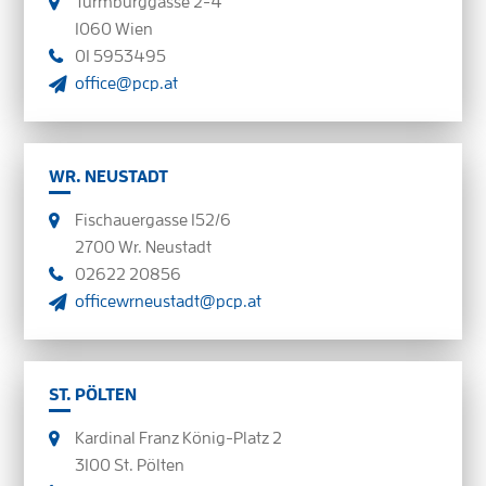
Turmburggasse 2-4
1060 Wien
01 5953495
office@pcp.at
WR. NEUSTADT
Fischauergasse 152/6
2700 Wr. Neustadt
02622 20856
officewrneustadt@pcp.at
ST. PÖLTEN
Kardinal Franz König-Platz 2
3100 St. Pölten