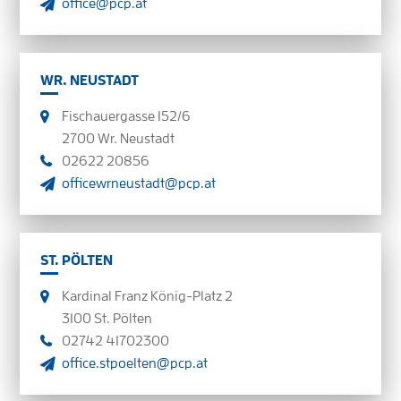
office@pcp.at
WR. NEUSTADT
Fischauergasse 152/6
2700 Wr. Neustadt
02622 20856
officewrneustadt@pcp.at
ST. PÖLTEN
Kardinal Franz König-Platz 2
3100 St. Pölten
02742 41702300
office.stpoelten@pcp.at