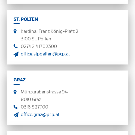
ST. PÖLTEN
Kardinal Franz König-Platz 2
3100 St. Pölten
02742 41702300
office.stpoelten@pcp.at
GRAZ
Münzgrabenstrasse 94
8010 Graz
0316 827700
office.graz@pcp.at