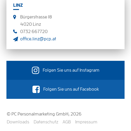
LINZ
Bürgerstrasse 18
4020 Linz
0732 667720
office.linz@pcp.at
Folgen Sie uns auf Instagram
Folgen Sie uns auf Facebook
© PC Personalmarketing GmbH, 2026
Downloads
Datenschutz
AGB
Impressum