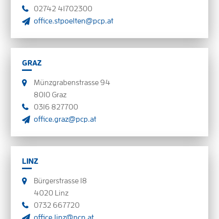
02742 41702300
office.stpoelten@pcp.at
GRAZ
Münzgrabenstrasse 94
8010 Graz
0316 827700
office.graz@pcp.at
LINZ
Bürgerstrasse 18
4020 Linz
0732 667720
office.linz@pcp.at