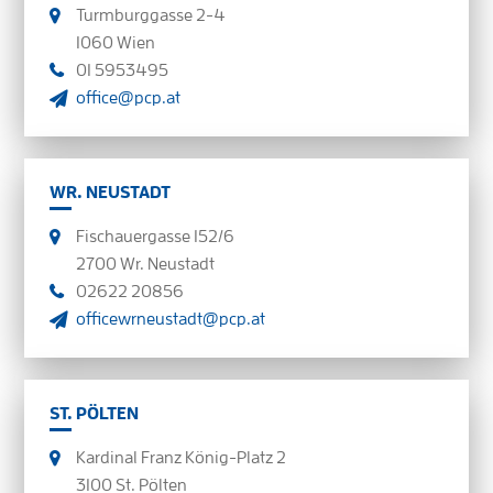
Turmburggasse 2-4
1060 Wien
01 5953495
office@pcp.at
WR. NEUSTADT
Fischauergasse 152/6
2700 Wr. Neustadt
02622 20856
officewrneustadt@pcp.at
ST. PÖLTEN
Kardinal Franz König-Platz 2
3100 St. Pölten