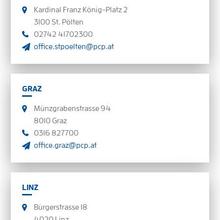
Kardinal Franz König-Platz 2
3100 St. Pölten
02742 41702300
office.stpoelten@pcp.at
GRAZ
Münzgrabenstrasse 94
8010 Graz
0316 827700
office.graz@pcp.at
LINZ
Bürgerstrasse 18
4020 Linz