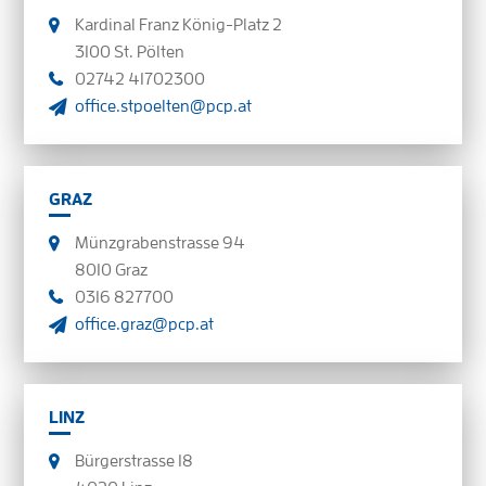
Kardinal Franz König-Platz 2
3100 St. Pölten
02742 41702300
office.stpoelten@pcp.at
GRAZ
Münzgrabenstrasse 94
8010 Graz
0316 827700
office.graz@pcp.at
LINZ
Bürgerstrasse 18